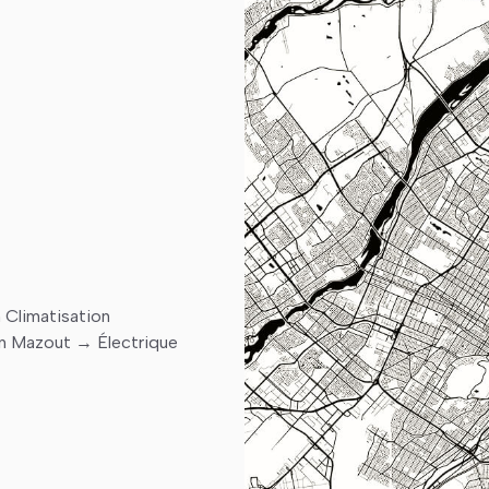
n Climatisation
n Mazout → Électrique